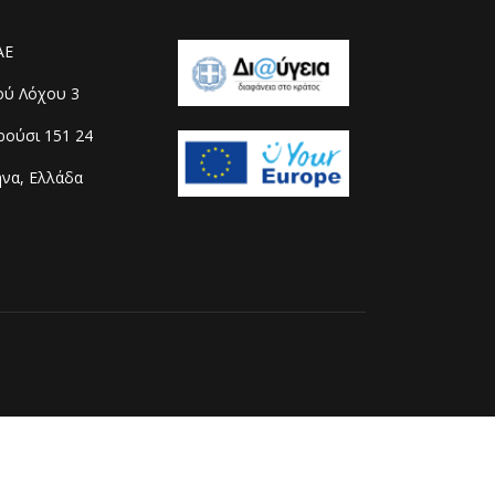
ΑΕ
ού Λόχου 3
ούσι 151 24
να, Ελλάδα