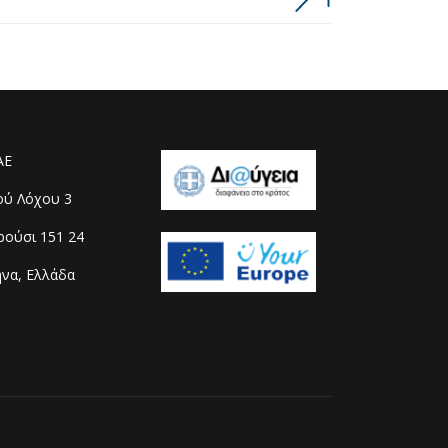
ΑΕ
ού Λόχου 3
ούσι 151 24
να, Ελλάδα