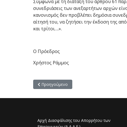
Σύμφωνα με τη διάταξη του άρθρου 61 παρ. 
συνεδριάσεις των ανεξαρτήτων αρχών είναι
κανονισμός δεν προβλέπει δημόσια συνεδρ
αίτησή του, να ζητήσει την έκδοση της απ
και τρίτοι….».
Ο Πρόεδρος
Χρήστος Ράμμος
Προηγούμενο άρθρο: Κανονισμός για τη Διασφ
Προηγούμενο
Αρχή Διασφάλισης του Απορρήτου των
Επικοινωνιών (Α.Δ.Α.Ε.)