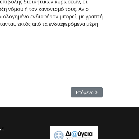
ία επιβολής διοικητικών κυρώσεων, οι
αξη νόμου ή τον κανονισμό τους. Αν ο
αιολογημένο ενδιαφέρον μπορεί, με γραπτή
τανται, εκτός από τα ενδιαφερόμενα μέρη
Επόμενο άρθρο: Ανακοίνωση για
Επόμενο
ΑΕ