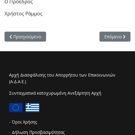
Ο Πρόεδρος
Χρήστος Ράμμος
Προηγούμενο άρθρο: Ανάρτηση Έκθεσης Πεπραγμένων ΑΔΑΕ γι
Επόμενο άρθρο:
Προηγούμενο
Επόμενο
Αρχή Διασφάλισης του Απορρήτου των Επικοινωνιών
(Α.Δ.Α.Ε.)
Συνταγματικά κατοχυρωμένη Ανεξάρτητη Αρχή
- Όροι Χρήσης
- Δήλωση Προσβασιμότητας