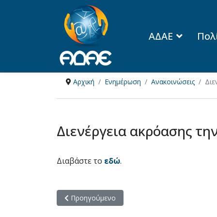
ΑΔΑΕ
Πολ
Αρχική
Ενημέρωση
Ανακοινώσεις
Διε
Διενέργεια ακρόασης την
Διαβάστε το
εδώ
.
Προηγούμενο άρθρο: Υπό την αιγίδα της ΑΔΑΕ 
Προηγούμενο