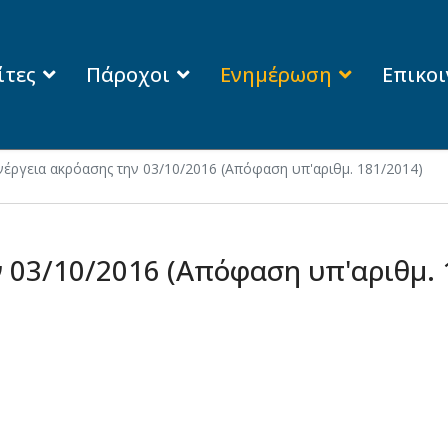
ίτες
Πάροχοι
Ενημέρωση
Επικο
νέργεια ακρόασης την 03/10/2016 (Απόφαση υπ'αριθμ. 181/2014)
 03/10/2016 (Απόφαση υπ'αριθμ. 
το 21ο Διεθνές Συνέδριο ESORICS