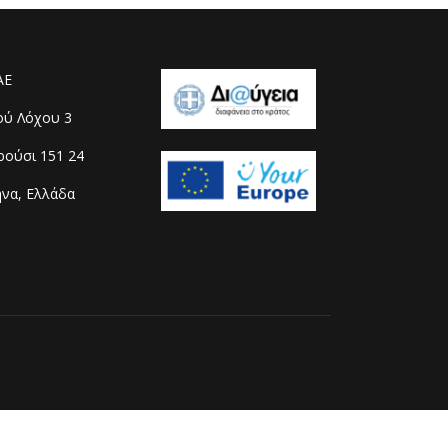
ΑΕ
ού Λόχου 3
ούσι 151 24
να, Ελλάδα