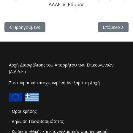
ΑΔΑΕ, κ. Ράμμος
Προηγούμενο άρθρο: Διενέργεια ακρόασης την Πέμπτη 27 Απρι
Επόμενο άρθρο:
Προηγούμενο
Επόμενο
Αρχή Διασφάλισης του Απορρήτου των Επικοινωνιών
(Α.Δ.Α.Ε.)
Συνταγματικά κατοχυρωμένη Ανεξάρτητη Αρχή
- Όροι Χρήσης
- Δήλωση Προσβασιμότητας
- Κώδικας ηθικής και επαγγελματικής συμπεριφοράς