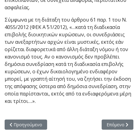
επικοινωνιών, σε συνέχεια αναφοράς περιστατικού
ασφαλείας.
Σύμφωνα με τη διάταξη του άρθρου 61 παρ. 1 του Ν.
4055/2012 (ΦΕΚ Α΄ 51/2012), «…κατά τη διαδικασία
επιβολής διοικητικών κυρώσεων, οι συνεδριάσεις
των ανεξαρτήτων αρχών είναι μυστικές, εκτός εάν
ορίζεται διαφορετικά από άλλη διάταξη νόμου ή τον
κανονισμό τους. Αν ο κανονισμός δεν προβλέπει
δημόσια συνεδρίαση κατά τη διαδικασία επιβολής
κυρώσεων, ο έχων δικαιολογημένο ενδιαφέρον
μπορεί, με γραπτή αίτησή του, να ζητήσει την έκδοση
της απόφασης ύστερα από δημόσια συνεδρίαση, στην
οποία παρίστανται, εκτός από τα ενδιαφερόμενα μέρη
και τρίτοι….».
Προηγούμενο άρθρο: Κλήση σε ακρόαση την 14-03-2018
Επόμενο άρθρο:
Προηγούμενο
Επόμενο