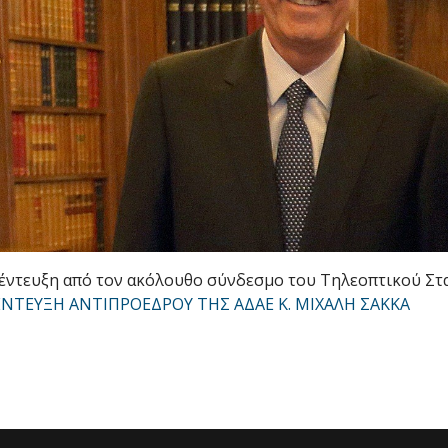
νέντευξη από τον ακόλουθο σύνδεσμο του Τηλεοπτικού Στ
ΝΕΝΤΕΥΞΗ ΑΝΤΙΠΡΟΕΔΡΟΥ ΤΗΣ ΑΔΑΕ Κ. ΜΙΧΑΛΗ ΣΑΚΚA
06-03-2019 (Απόφαση υπ'αριθμ. 384/2018)