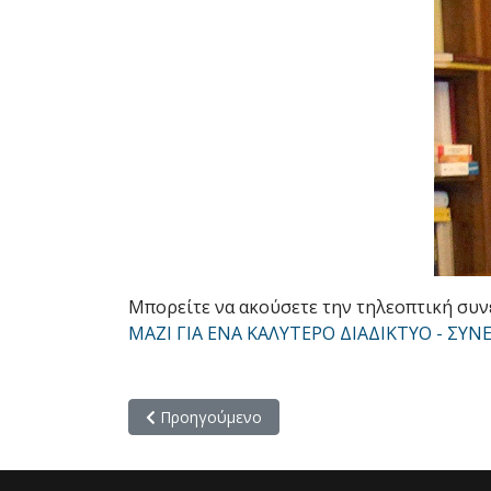
Μπορείτε να ακούσετε την τηλεοπτική συ
MAΖΙ ΓΙΑ ΕΝΑ ΚΑΛΥΤΕΡΟ ΔΙΑΔΙΚΤΥΟ - ΣΥ
Προηγούμενο άρθρο: Διενέργεια ακρόασης την 
Προηγούμενο