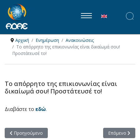
Επιλέξτε τη γλώ
Αρχική
Ενημέρωση
Ανακοινώσεις
Tο απόρρητο της επικιονωνίας είναι δικαίωμά σου!
Προστάτευσέ το!
Tο απόρρητο της επικιονωνίας είναι
δικαίωμά σου! Προστάτευσέ το!
Διαβάστε το
εδώ
.
Προηγούμενο άρθρο: Απόφαση του Δικαστηρίου της Ευρωπαϊκή
Επόμενο άρθρο:
Προηγούμενο
Επόμενο