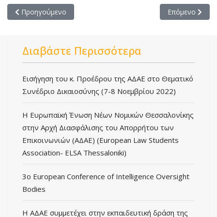
Προηγούμενο άρθρο: Συνέδριο ICT Security Congress
Επόμενο άρθρο:
Προηγούμενο
Επόμενο
Διαβάστε Περισσότερα
Εισήγηση του κ. Προέδρου της ΑΔΑΕ στο Θεματικό
Συνέδριο Δικαιοσύνης (7-8 Νοεμβρίου 2022)
Η Ευρωπαϊκή Ένωση Νέων Νομικών Θεσσαλονίκης
στην Αρχή Διασφάλισης του Απορρήτου των
Επικοινωνιών (ΑΔΑΕ) (European Law Students
Association- ELSA Thessaloniki)
3o European Conference of Intelligence Oversight
Bodies
Η ΑΔΑΕ συμμετέχει στην εκπαιδευτική δράση της