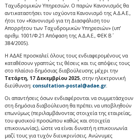
Ταχυδρομικών Υπηρεσιών. Ο παρών Κανονισμός θα
αντικαταστήσει τον ισχύοντα Κανονισμό της Α.Δ.Α.Ε.,
ήτοι τον «Κανονισμό για τη Διασφάλιση του
Απορρήτου των Ταχυδρομικών Υπηρεσιών» (υπ’
αριθμ. 1001/Φ.21 Απόφαση της Α.Δ.Α.Ε., ΦΕΚ Β΄
384/2005).
Η ΑΔΑΕ προσκαλεί όλους τους ενδιαφερομένους να
καταθέσουν γραπτώς τις θέσεις και τις απόψεις τους
στο πλαίσιο δημόσιας διαβούλευσης μέχρι την
Τετάρτη, 17 Δεκεμβρίου 2025
, στην ηλεκτρονική
διεύθυνση:
consultation-postal@adae.gr
.
Οι απαντήσεις όσων ενδιαφέρονται να συμμετάσχουν
στη δημόσια διαβούλευση θα πρέπει να υποβληθούν
επωνύμως (περιλαμβάνοντας στοιχεία της εταιρείας,
του φυσικού προσώπου καθώς και στοιχεία
επικοινωνίας), ώστε να είναι δυνατή η επικοινωνία
μαζί τους για τυχόν διευκρινίσεις. Ανώνυμες