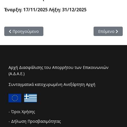
Έναρξη: 17/11/2025 Λήξη: 31/12/2025
Προηγούμενο άρθρο: Πρόσκληση διενέργειας διαβούλευσης τε
Επόμενο άρθρο
Προηγούμενο
Επόμενο
Αρχή Διασφάλισης του Απορρήτου των Επικοινωνιών
(Α.Δ.Α.Ε.)
Συνταγματικά κατοχυρωμένη Ανεξάρτητη Αρχή
- Όροι Χρήσης
- Δήλωση Προσβασιμότητας