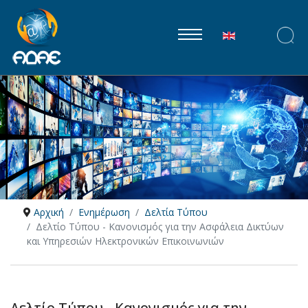
Επιλέξτε τη γλώ
Αρχική
Ενημέρωση
Δελτία Τύπου
Δελτίο Τύπου - Κανονισμός για την Ασφάλεια Δικτύων
και Υπηρεσιών Ηλεκτρονικών Επικοινωνιών
Δελτίο Τύπου - Κανονισμός για την