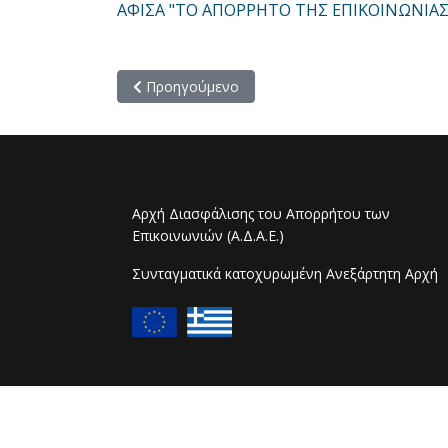
ΑΦΙΣΑ "ΤΟ ΑΠΟΡΡΗΤΟ ΤΗΣ ΕΠΙΚΟΙΝΩΝΙΑΣ Ε
Προηγούμενο άρθρο: Δελτίο Τύπου - Νέος Πρ
Προηγούμενο
Αρχή Διασφάλισης του Απορρήτου των
Επικοινωνιών (Α.Δ.Α.Ε.)
Συνταγματικά κατοχυρωμένη Ανεξάρτητη Αρχή