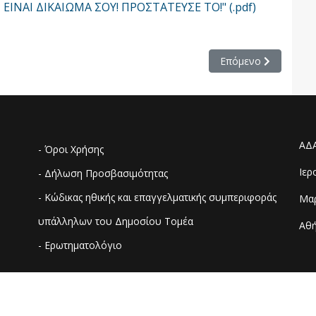
ΙΝΑΙ ΔΙΚΑΙΩΜΑ ΣΟΥ! ΠΡΟΣΤΑΤΕΥΣΕ ΤΟ!" (.pdf)
όεδρος στην ΑΔΑΕ
Επόμενο άρθρο: Δελτ
Επόμενο
ΑΔ
- Όροι Χρήσης
Ιερ
- Δήλωση Προσβασιμότητας
- Κώδικας ηθικής και επαγγελματικής συμπεριφοράς
Μαρ
υπάλληλων του Δημοσίου Τομέα
Αθή
- Ερωτηματολόγιο