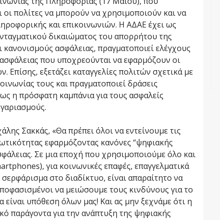
νωνίας της Πληροφορίας (17 Μαΐου), που
οι οι πολίτες να μπορούν να χρησιμοποιούν και να
ληροφορικής και επικοινωνιών. Η ΑΔΑΕ έχει ως
υνταγματικού δικαιώματος του απορρήτου της
ει κανονισμούς ασφάλειας, πραγματοποιεί ελέγχους
ς ασφάλειας που υποχρεούνται να εφαρμόζουν οι
. Επίσης, εξετάζει καταγγελίες πολιτών σχετικά με
οινωνίας τους και πραγματοποιεί δράσεις
ως η πρόσφατη καμπάνια για τους ασφαλείς
γαριασμούς.
λης Σακκάς, «Θα πρέπει όλοι να εντείνουμε τις
διωτικότητας εφαρμόζοντας κανόνες “ψηφιακής
ασφάλειας. Σε μια εποχή που χρησιμοποιούμε όλο και
artphones), για κοινωνικές επαφές, επαγγελματικά
 σερφάρισμα στο διαδίκτυο, είναι απαραίτητο να
ποφασισμένοι να μειώσουμε τους κινδύνους για το
 είναι υπόθεση όλων μας! Και ας μην ξεχνάμε ότι η
ικό παράγοντα για την ανάπτυξη της ψηφιακής