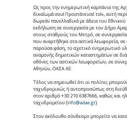
Ως προς την ενημερωτική καμπάνια της Αρχ
δικαίωμά σου! Προστάτευσέ το!», αυτή πε
δωρεάν πανελλαδικά με άδεια του Εθνικο
εκδήλωση σε συνεργασία με τον Δήμο Αμα
στους σταθμούς του Μετρό, σε συνεργασία 
που αναρτήθηκε στα αστικά λεωφορεία, σε 
παρούσα φάση, το σχετικό ενημερωτικό υλι
αναμονής δημοτικών καταστημάτων σε διάφ
οθόνες των αστικών λεωφορείων, σε συνε
Αθηνών, ΟΑΣΑ AE.
Τέλος να σημειωθεί ότι οι πολίτες μπορο
ταχυδρομικώς ή αυτοπροσώπως στη διεύθυν
στον αριθμό +30 210 6387666, καθώς και η
ταχυδρομείου (
info@adae.gr
).
Στον ακόλουθο σύνδεσμο μπορείτε να κατε